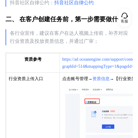
抖音社区自律公约：
抖音社区自律公约
二、 在客户创建任务前，第一步需要做什么？
客服
各行业宣传，建议在客户在达人视频上传前，补齐对应
行业资质及投放资质信息，并通过广审；
资质参考
https://ad.oceanengine.com/support/conten
graphId=514&mappingType=1&pageId=2
行业资质上传入口
点击账号管理→
资质信息
→【行业资质