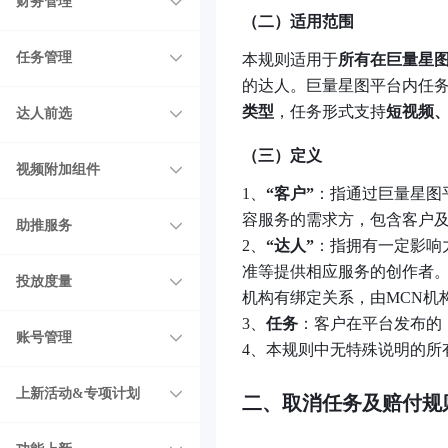
财务管理
（二）适用范围
任务管理
本规则适用于
所有在巨量星
的达人。巨量星图平台内任
类型
，任务形式支持
短视频
达人前选
（三）定义
视频附加组件
1、
“客户”
：指通过巨量星图
容服务的需求方，包含客户
助推服务
2、
“达人”
：指拥有一定影响
准等提供相应服务的创作者。达
投放度量
机构有绑定关系，由MCN机
3、
任务
：客户在平台发布的
账号管理
4、本规则中无特殊说明的所
上新活动&专项计划
二、取消任务及赔付规