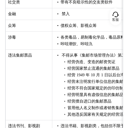
社交类
•
带有不良暗示性的交友类软件
金融
•
禁入
客服
众筹
•
债权众筹、影视众筹
涉毒
•
各类毒品，易制毒化学品，毒品原料
•
咔哇潮饮、咔哇氿
违法集邮票品
•
不得从事《集邮市场管理办法》第二
◦
经营伪造、变造的邮资凭证
◦
经营国家禁止流通的集邮票品
◦
经营 1949 年 10 月 1 日以
◦
经营未注明发行单位信息的集邮
◦
经营不符合国家规定的仿印仿制
◦
经营明显具有虚假信息的集邮品
◦
经营擅自进口的集邮票品
◦
冒用他人名义制作或者销售集邮
◦
其他违反国家有关规定的经营活
违法书刊、影视剧
•
违法书籍、影视剧类，包括但不限于